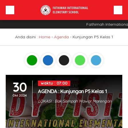
Fathimah Internationa
Beranda
Profil Sekolah
Anda disini :
Home
-
Agenda
-
Kunjungan P5 Kelas 1
Berita
Sarana
INFO SPMB
30
waktu : 07:00
AGENDA : Kunjungan P5 Kelas 1
Okt 2024
LOKASI : Bak Sampah Mawar Marengan
Agenda telah lewat