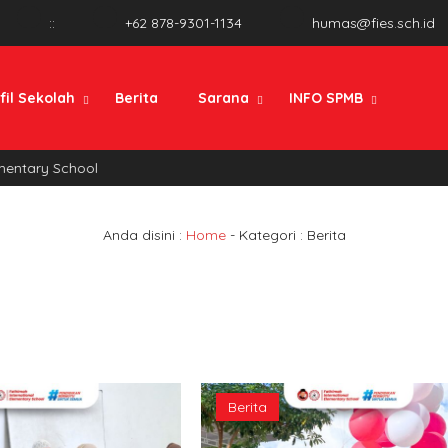
:
:
+62 878-9301-1134
humas@fies.sch.id
fil Sekolah
Berita
Sarana
INFO SPMB
ntary School
Anda disini :
Home
- Kategori :
Berita
Berita