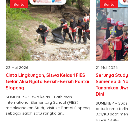
Berita
Berita
22 Mei 2026
21 Mei 2026
Cinta Lingkungan, Siswa Kelas 1 FIES
Serunya Study 
Gelar Aksi Nyata Bersih-Bersih Pantai
Sumenep di Yo
Slopeng
Tanamkan Jiwa
Dini
SUMENEP – Siswa kelas 1 Fathimah
International Elementary School (FIES)
SUMENEP – Suas
melaksanakan Study Visit ke Pantai Slopeng
antusiasme terlih
sebagai salah satu rangkaian..
931/KJ saat mene
siswa kelas..