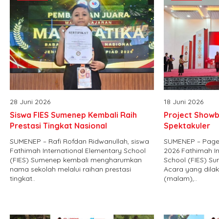
28 Juni 2026
18 Juni 2026
Siswa FIES Sumenep Kembali Raih
Project Showb
Prestasi Tingkat Nasional
Spektakuler
SUMENEP – Rafi Rofdan Ridwanullah, siswa
SUMENEP – Pagel
Fathimah International Elementary School
2026 Fathimah In
(FIES) Sumenep kembali mengharumkan
School (FIES) S
nama sekolah melalui raihan prestasi
Acara yang dila
tingkat..
(malam),..