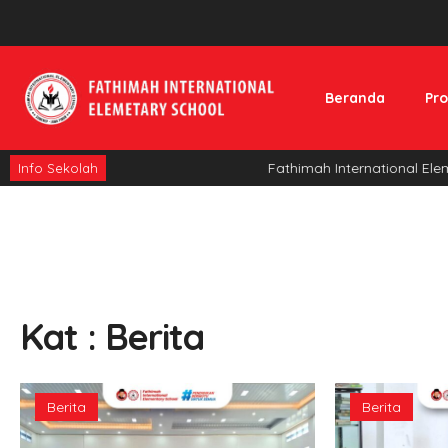
Beranda
Pro
Fathimah International Eleme
Info Sekolah
Kat : Berita
Berita
Berita