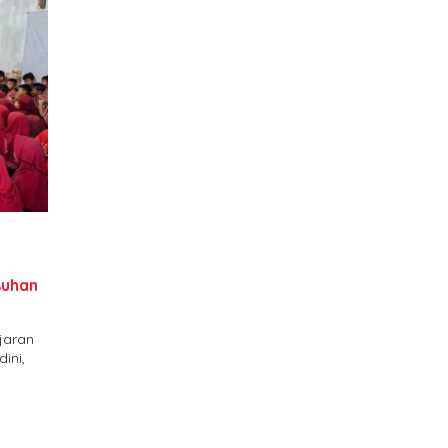
S
suhan
jaran
ini,