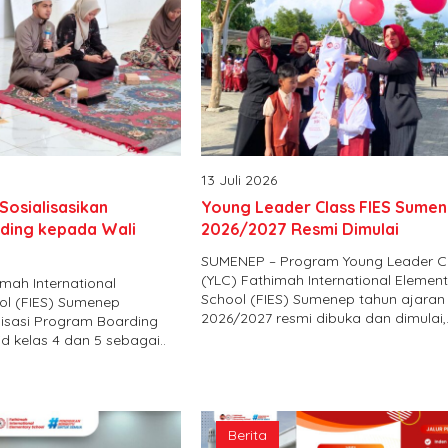
13 Juli 2026
Sosialisasikan
Young Leader Class FIES Sume
ding kepada Wali
2026/2027 Resmi Dimulai
SUMENEP – Program Young Leader C
(YLC) Fathimah International Elemen
mah International
School (FIES) Sumenep tahun ajaran
ol (FIES) Sumenep
2026/2027 resmi dibuka dan dimulai,.
lisasi Program Boarding
d kelas 4 dan 5 sebagai..
Berita