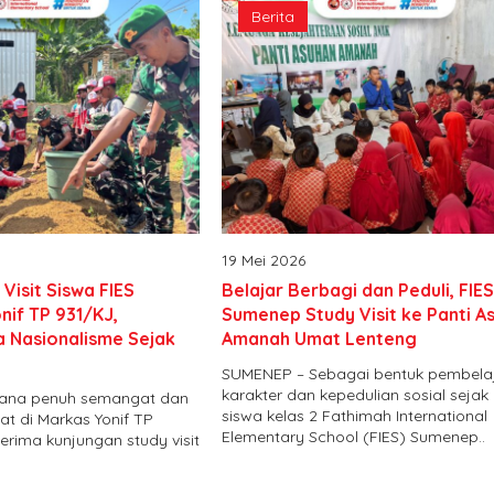
Berita
19 Mei 2026
Visit Siswa FIES
Belajar Berbagi dan Peduli, FIE
nif TP 931/KJ,
Sumenep Study Visit ke Panti A
 Nasionalisme Sejak
Amanah Umat Lenteng
SUMENEP – Sebagai bentuk pembela
karakter dan kepedulian sosial sejak d
ana penuh semangat dan
siswa kelas 2 Fathimah International
at di Markas Yonif TP
Elementary School (FIES) Sumenep..
rima kunjungan study visit