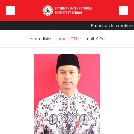
Fathimah Internationa
Beranda
Profil Sekolah
Anda disini :
Home
-
GTK
-
Ismail, S.Pd
Berita
Sarana
INFO SPMB