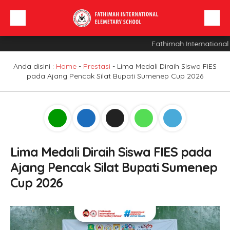
Fathimah International 
Beranda
Profil Sekolah
Anda disini :
Home
-
Prestasi
-
Lima Medali Diraih Siswa FIES
pada Ajang Pencak Silat Bupati Sumenep Cup 2026
Berita
Sarana
INFO SPMB
Lima Medali Diraih Siswa FIES pada
Ajang Pencak Silat Bupati Sumenep
Cup 2026