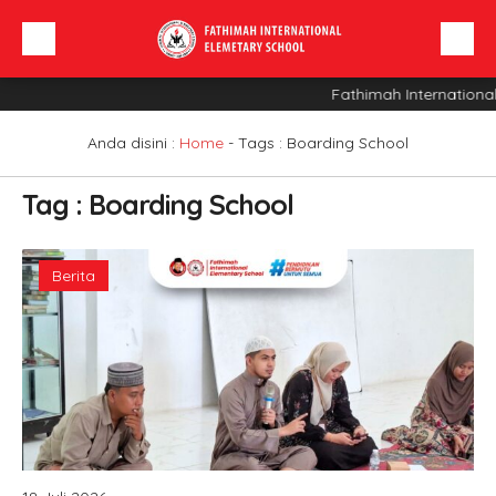
Fathimah International
Beranda
Profil Sekolah
Anda disini :
Home
- Tags :
Boarding School
Berita
Tag : Boarding School
Sarana
INFO SPMB
Berita