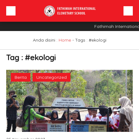
Fathimah Internationa
Beranda
Profil Sekolah
Anda disini :
Home
- Tags :
#ekologi
Berita
Tag : #ekologi
Sarana
INFO SPMB
Berita
Uncategorized