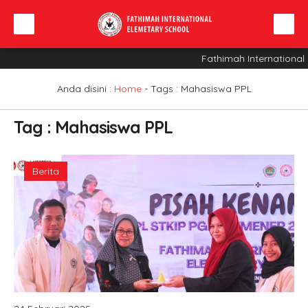
Fathimah International
Beranda
Profil Sekolah
Anda disini :
Home
- Tags :
Mahasiswa PPL
Berita
Tag : Mahasiswa PPL
Sarana
INFO SPMB
Berita