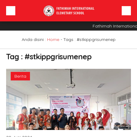
Fathimah Internationa
Beranda
Profil Sekolah
Anda disini :
Home
- Tags :
#stkippgrisumenep
Berita
Tag : #stkippgrisumenep
Sarana
INFO SPMB
Berita