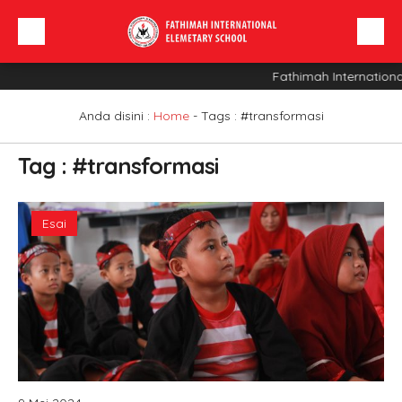
Fathimah Internationa
Beranda
Profil Sekolah
Anda disini :
Home
- Tags :
#transformasi
Berita
Tag : #transformasi
Sarana
INFO SPMB
Esai