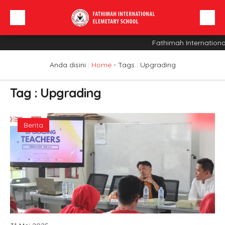
Fathimah Internationa
Beranda
Profil Sekolah
Anda disini :
Home
- Tags :
Upgrading
Berita
Tag : Upgrading
Sarana
INFO SPMB
Berita