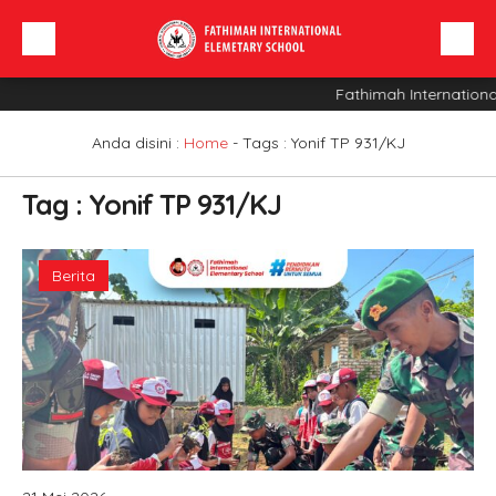
Fathimah Internationa
Beranda
Profil Sekolah
Anda disini :
Home
- Tags :
Yonif TP 931/KJ
Berita
Tag : Yonif TP 931/KJ
Sarana
INFO SPMB
Berita