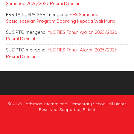
Sumenep 2026/2027 Resmi Dimulai
ERRITA PUSPA SARI
mengenai
FIES Sumenep
Sosialisasikan Program Boarding kepada Wali Murid
SUCIPTO
mengenai
YLC FIES Tahun Ajaran 2025/2026
Resmi Dimulai
SUCIPTO
mengenai
YLC FIES Tahun Ajaran 2025/2026
Resmi Dimulai
© 2025 Fathimah International Elementary School. All Rights
Reserved. Support by
Rifinet