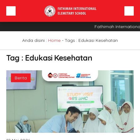
Fathimah Internationa
Beranda
Profil Sekolah
Anda disini :
Home
- Tags :
Edukasi Kesehatan
Berita
Tag : Edukasi Kesehatan
Sarana
INFO SPMB
Berita