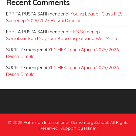
Recent Comments
ERRITA PUSPA SARI
mengenai
Young Leader Class FIES
Sumenep 2026/2027 Resmi Dimulai
ERRITA PUSPA SARI
mengenai
FIES Sumenep
Sosialisasikan Program Boarding kepada Wali Murid
SUCIPTO
mengenai
YLC FIES Tahun Ajaran 2025/2026
Resmi Dimulai
SUCIPTO
mengenai
YLC FIES Tahun Ajaran 2025/2026
Resmi Dimulai
© 2025 Fathimah International Elementary School. All Rights
Reserved. Support by
Rifinet