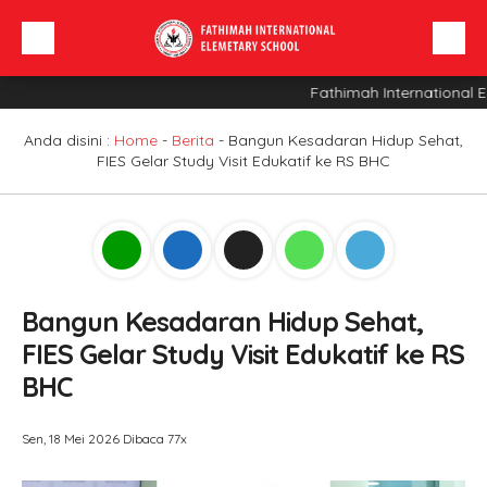
Fathimah International El
Beranda
Profil Sekolah
Anda disini :
Home
-
Berita
-
Bangun Kesadaran Hidup Sehat,
FIES Gelar Study Visit Edukatif ke RS BHC
Berita
Sarana
INFO SPMB
Bangun Kesadaran Hidup Sehat,
FIES Gelar Study Visit Edukatif ke RS
BHC
Sen, 18 Mei 2026
Dibaca 77x