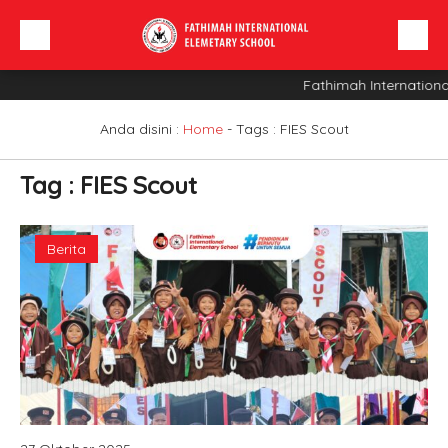
Fathimah Internationa
Beranda
Profil Sekolah
Anda disini :
Home
- Tags :
FIES Scout
Berita
Tag : FIES Scout
Sarana
INFO SPMB
Berita