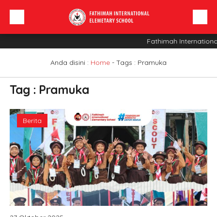
Fathimah Internationa
Beranda
Profil Sekolah
Anda disini :
Home
- Tags :
Pramuka
Berita
Tag : Pramuka
Sarana
INFO SPMB
Berita