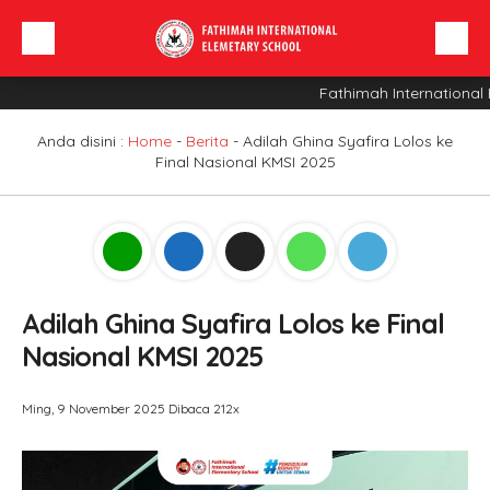
Fathimah International E
Beranda
Profil Sekolah
Anda disini :
Home
-
Berita
-
Adilah Ghina Syafira Lolos ke
Final Nasional KMSI 2025
Berita
Sarana
INFO SPMB
Adilah Ghina Syafira Lolos ke Final
Nasional KMSI 2025
Ming, 9 November 2025
Dibaca 212x