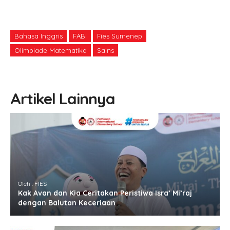
Bahasa Inggris
FABI
Fies Sumenep
Olimpiade Matematika
Sains
Artikel Lainnya
Oleh : FIES
Kak Avan dan Kia Ceritakan Peristiwa Isra’ Mi’raj
dengan Balutan Keceriaan