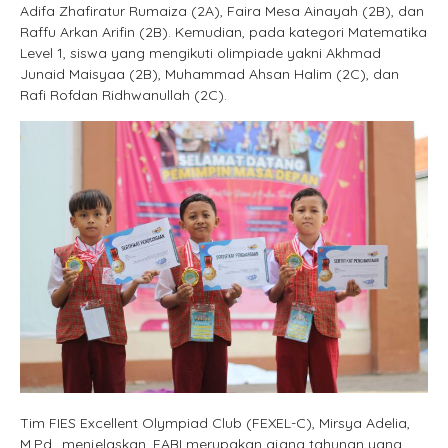
Adifa Zhafiratur Rumaiza (2A), Faira Mesa Ainayah (2B), dan
Raffu Arkan Arifin (2B). Kemudian, pada kategori Matematika
Level 1, siswa yang mengikuti olimpiade yakni Akhmad
Junaid Maisyaa (2B), Muhammad Ahsan Halim (2C), dan
Rafi Rofdan Ridhwanullah (2C).
Tim FIES Excellent Olympiad Club (FEXEL-C), Mirsya Adelia,
M.Pd., menjelaskan, FABI merupakan ajang tahunan yang