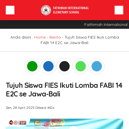
Fathimah International E
Beranda
Profil Sekolah
Anda disini :
Home
-
Berita
-
Tujuh Siswa FIES Ikuti Lomba
FABI 14 E2C se Jawa-Bali
Berita
Sarana
INFO SPMB
Tujuh Siswa FIES Ikuti Lomba FABI 14
E2C se Jawa-Bali
Sen, 28 April 2025
Dibaca 442x