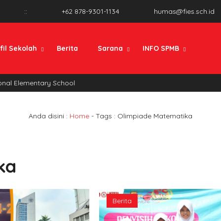
:
:
+62 878-9301-1134
humas@fies.sch.id
fil Sekolah
Berita
Sarana
INFO SPMB
nal Elementary School
Anda disini :
Home
- Tags :
Olimpiade Matematika
ka
Berita