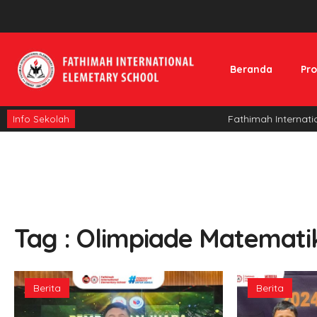
Beranda
Pro
Fathimah Internatio
Info Sekolah
Tag : Olimpiade Matemati
Berita
Berita