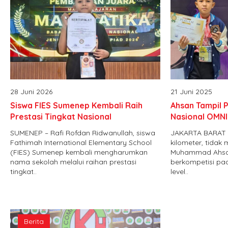
28 Juni 2026
21 Juni 2025
Siswa FIES Sumenep Kembali Raih
Ahsan Tampil P
Prestasi Tingkat Nasional
Nasional OMNI
SUMENEP – Rafi Rofdan Ridwanullah, siswa
JAKARTA BARAT –
Fathimah International Elementary School
kilometer, tida
(FIES) Sumenep kembali mengharumkan
Muhammad Ahsan
nama sekolah melalui raihan prestasi
berkompetisi pa
tingkat..
level..
Berita