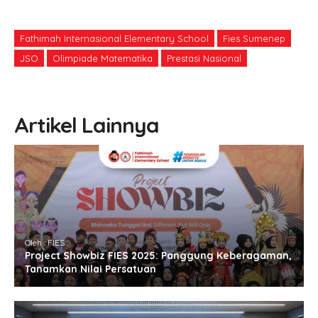
Fathimah Internasional Elementary School
Fies Sumenep
JSO
Olimpiade Matematika
Prestasi Nasional
Artikel Lainnya
Oleh : FIES
Project Showbiz FIES 2025: Panggung Keberagaman,
Tanamkan Nilai Persatuan