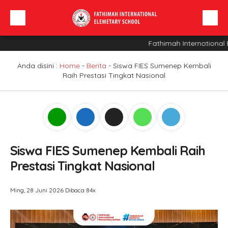
Fathimah International E
Beranda
Profil Sekolah
Anda disini :
Home
-
Berita
-
Siswa FIES Sumenep Kembali
Raih Prestasi Tingkat Nasional
Berita
Sarana
INFO SPMB
Siswa FIES Sumenep Kembali Raih
Prestasi Tingkat Nasional
Ming, 28 Juni 2026
Dibaca 84x