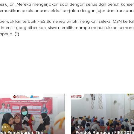
si ujian. Mereka mengerjakan soal dengan serius dan penuh konsen
astikan pelaksanaan seleksi berjalan dengan jujur dan transpar
n perwakilan terbaik FIES Sumenep untuk mengikuti seleksi OSN ke t
n intensif yang diberikan, siswa terpilih mampu menunjukkan kema
rapnya.
(*)
 : FIES
Oleh : FIES
ah Penyebaran, Tim
Pondok Ramadan FIES 2025