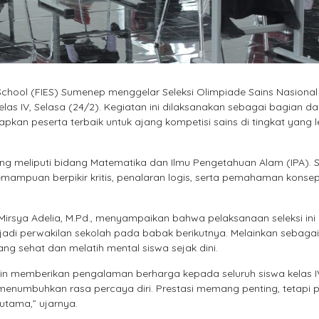
 School (FIES) Sumenep menggelar Seleksi Olimpiade Sains Nasiona
kelas IV, Selasa (24/2). Kegiatan ini dilaksanakan sebagai bagian da
an peserta terbaik untuk ajang kompetisi sains di tingkat yang l
ang meliputi bidang Matematika dan Ilmu Pengetahuan Alam (IPA). S
emampuan berpikir kritis, penalaran logis, serta pemahaman konse
rsya Adelia, M.Pd., menyampaikan bahwa pelaksanaan seleksi ini
adi perwakilan sekolah pada babak berikutnya. Melainkan sebagai
 sehat dan melatih mental siswa sejak dini.
 ingin memberikan pengalaman berharga kepada seluruh siswa kelas I
umbuhkan rasa percaya diri. Prestasi memang penting, tetapi 
 utama,” ujarnya.