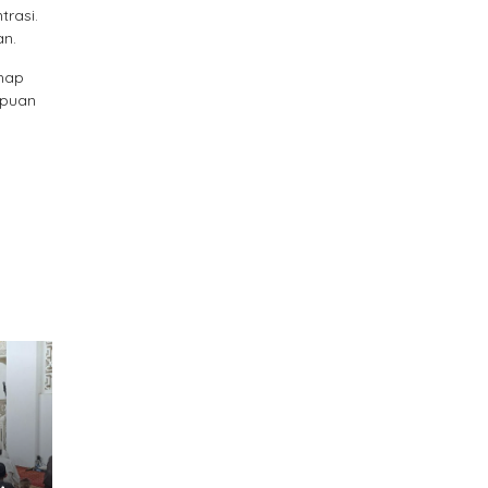
trasi.
an.
ahap
mpuan
,