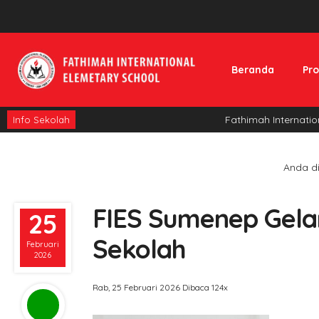
Beranda
Pro
Fathimah Internationa
Info Sekolah
Anda dis
FIES Sumenep Gelar
25
Sekolah
Februari
2026
Rab, 25 Februari 2026
Dibaca 124x