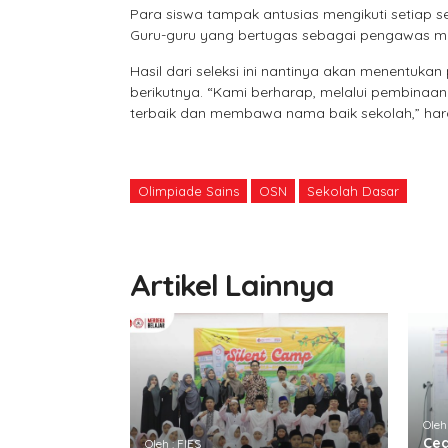
Para siswa tampak antusias mengikuti setiap se
Guru-guru yang bertugas sebagai pengawas mem
Hasil dari seleksi ini nantinya akan menentuka
berikutnya. “Kami berharap, melalui pembinaa
terbaik dan membawa nama baik sekolah,” ha
Olimpiade Sains
OSN
Sekolah Dasar
Artikel Lainnya
Oleh
Ceg
Oleh : FIES