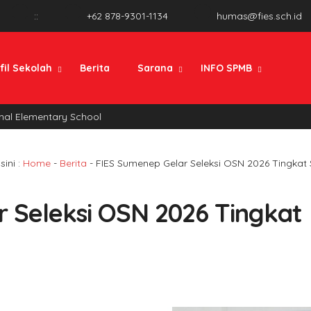
:
:
+62 878-9301-1134
humas@fies.sch.id
fil Sekolah
Berita
Sarana
INFO SPMB
l Elementary School
ini :
Home
-
Berita
-
FIES Sumenep Gelar Seleksi OSN 2026 Tingkat
 Seleksi OSN 2026 Tingkat