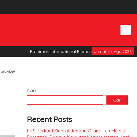
Fathimah International Elementary School
Jumat, 07 Agu 2026
 Sekolah
Cari
Cari
Recent Posts
FIES Perkuat Sinergi dengan Orang Tua Melalui