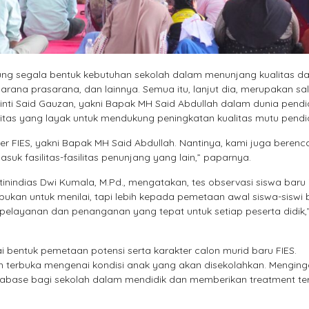
ng segala bentuk kebutuhan sekolah dalam menunjang kualitas d
sarana prasarana, dan lainnya. Semua itu, lanjut dia, merupakan sa
nti Said Gauzan, yakni Bapak MH Said Abdullah dalam dunia pendi
itas yang layak untuk mendukung peningkatan kualitas mutu pendi
ner FIES, yakni Bapak MH Said Abdullah. Nantinya, kami juga beren
uk fasilitas-fasilitas penunjang yang lain,” paparnya.
tinindias Dwi Kumala, M.Pd., mengatakan, tes observasi siswa baru i
bukan untuk menilai, tapi lebih kepada pemetaan awal siswa-siswi 
pelayanan dan penanganan yang tepat untuk setiap peserta didik,
ai bentuk pemetaan potensi serta karakter calon murid baru FIES.
bih terbuka mengenai kondisi anak yang akan disekolahkan. Menging
tabase bagi sekolah dalam mendidik dan memberikan treatment te