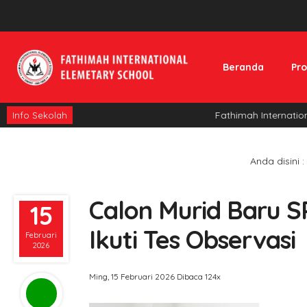
Beranda
Pro
Fathimah International
Info Sekolah
Anda disini :
Calon Murid Baru S
15
Ikuti Tes Observasi
Februari
2026
Ming, 15 Februari 2026
Dibaca 124x