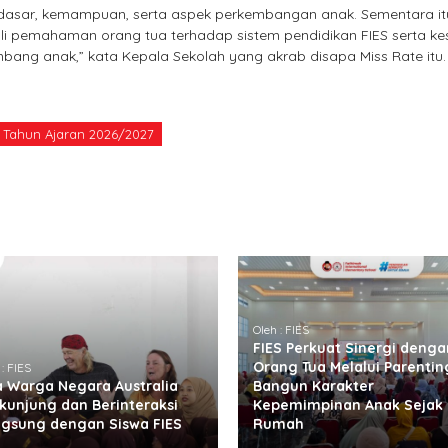
i dasar, kemampuan, serta aspek perkembangan anak. Sementara it
i pemahaman orang tua terhadap sistem pendidikan FIES serta ke
ang anak,” kata Kepala Sekolah yang akrab disapa Miss Rate itu
Tahun Ajaran 2026/2027
Oleh : FIES
FIES Perkuat Sinergi denga
Orang Tua Melalui Parentin
 : FIES
 Warga Negara Australia
Bangun Karakter
kunjung dan Berinteraksi
Kepemimpinan Anak Sejak 
gsung dengan Siswa FIES
Rumah