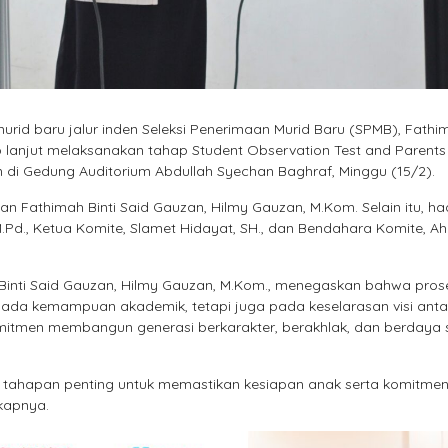
urid baru jalur inden Seleksi Penerimaan Murid Baru (SPMB), Fathi
p lanjut melaksanakan tahap Student Observation Test and Parents
n di Gedung Auditorium Abdullah Syechan Baghraf, Minggu (15/2).
n Fathimah Binti Said Gauzan, Hilmy Gauzan, M.Kom. Selain itu, ha
 M.Pd., Ketua Komite, Slamet Hidayat, SH., dan Bendahara Komite, 
inti Said Gauzan, Hilmy Gauzan, M.Kom., menegaskan bahwa pros
i pada kemampuan akademik, tetapi juga pada keselarasan visi ant
komitmen membangun generasi berkarakter, berakhlak, dan berdaya 
i tahapan penting untuk memastikan kesiapan anak serta komitme
kapnya.