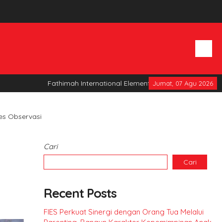
Fathimah International Elementary School
Jumat, 07 Agu 2026
Tes Observasi
Cari
Cari
Recent Posts
FIES Perkuat Sinergi dengan Orang Tua Melalui