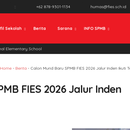
:
:
+62 878-9301-1134
humas@fies.sch.id
fil Sekolah
Berita
Sarana
INFO SPMB
 Elementary School
Home
-
Berita
-
Calon Murid Baru SPMB FIES 2026 Jalur Inden Ikuti 
PMB FIES 2026 Jalur Inden