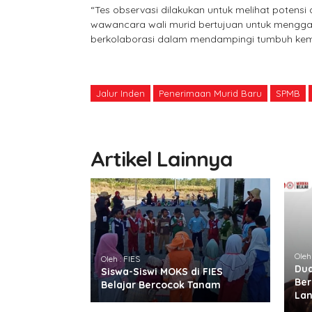
“Tes observasi dilakukan untuk melihat potens
wawancara wali murid bertujuan untuk menggal
berkolaborasi dalam mendampingi tumbuh kemb
Jalur Inden
Penerimaan Murid Baru
SPMB
Artikel Lainnya
Oleh
Oleh : FIES
Dua
Siswa-Siswi MOKS di FIES
Ber
Belajar Bercocok Tanam
Lan