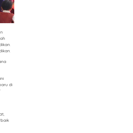
an
lah
dikan.
dikan.
cana
ni
baru di
”
at,
rbaik