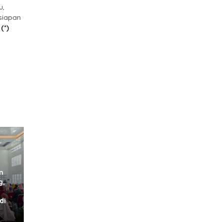
u,
siapan
.
(*)
n
g,
di